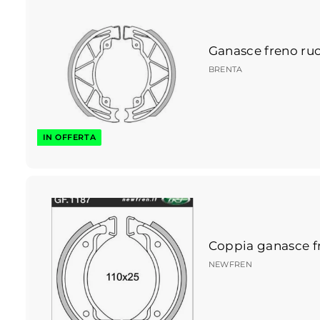
Ganasce freno ruot
BRENTA
IN OFFERTA
Coppia ganasce 
NEWFREN