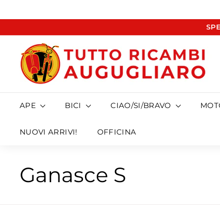
Vai
SPE
direttamente
ai
T
contenuti
u
t
t
o
APE
BICI
CIAO/SI/BRAVO
MO
R
i
NUOVI ARRIVI!
OFFICINA
c
a
Ganasce S
m
b
i
A