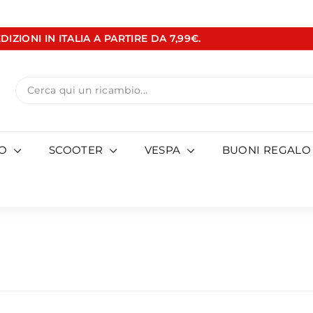
DIZIONI IN ITALIA A PARTIRE DA 7,99€.
Metti
in
pausa
Search
presentazione
TO
SCOOTER
VESPA
BUONI REGALO