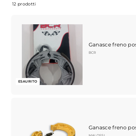
u
12 prodotti
g
u
g
l
Ganasce freno pos
i
BCR
a
r
o
ESAURITO
Ganasce freno pos
MALOSSI