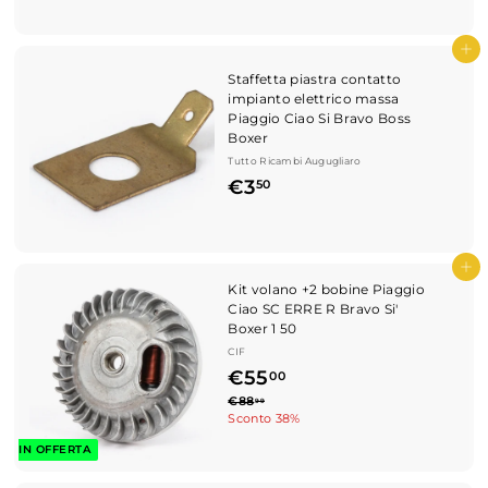
,
0
Aggiungi al carrello
0
Staffetta piastra contatto
impianto elettrico massa
Piaggio Ciao Si Bravo Boss
Boxer
Tutto Ricambi Augugliaro
€
€3
50
3
,
5
Aggiungi al carrello
Kit volano +2 bobine Piaggio
0
Ciao SC ERRE R Bravo Si'
Boxer 1 50
CIF
P
€
€55
00
r
P
€
€88
5
99
e
8
Sconto 38%
r
z
5
8
e
IN OFFERTA
z
,
z
,
o
9
z
9