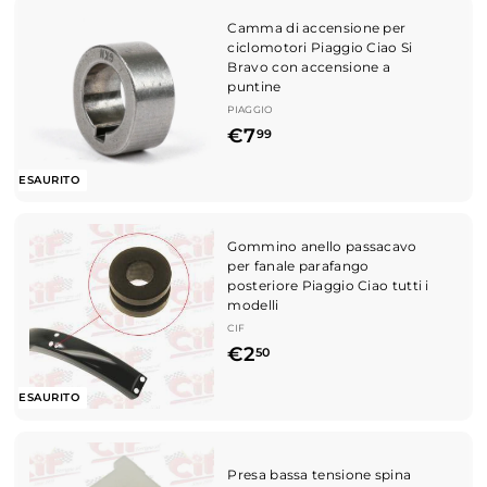
s
0
o
c
Camma di accensione per
d
0
o
ciclomotori Piaggio Ciao Si
i
n
Bravo con accensione a
l
t
puntine
i
a
s
PIAGGIO
t
t
€
€7
99
o
i
7
n
ESAURITO
o
,
9
Gommino anello passacavo
9
per fanale parafango
posteriore Piaggio Ciao tutti i
modelli
CIF
€
€2
50
2
ESAURITO
,
5
0
Presa bassa tensione spina