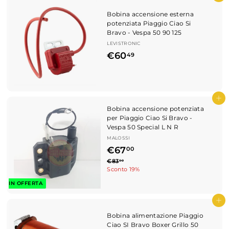
0
Bobina accensione esterna
potenziata Piaggio Ciao Si
Bravo - Vespa 50 90 125
LEVISTRONIC
€
€60
49
6
0
,
Aggiungi al carrello
Bobina accensione potenziata
4
per Piaggio Ciao Si Bravo -
9
Vespa 50 Special L N R
MALOSSI
P
€
€67
00
r
P
€
€83
6
00
e
8
Sconto 19%
r
z
7
3
e
IN OFFERTA
z
,
z
,
o
0
z
0
Aggiungi al carrello
s
0
o
c
Bobina alimentazione Piaggio
d
0
o
Ciao SI Bravo Boxer Grillo 50
i