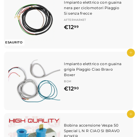
Impianto elettrico con guaina
0
nera per ciclomotori Piaggio
Si senza frecce
AFTERMARKET
€
€12
99
1
2
ESAURITO
,
Aggiungi al carrello
9
Impianto elettrico con guaina
9
grigia Piaggio Ciao Bravo
Boxer
BGM
€
€12
90
1
2
,
Aggiungi al carrello
9
Bobina accensione Vespa 50
0
Special L N R CIAO SI BRAVO
BOXER