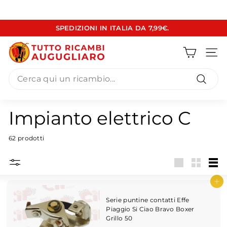
Vai
SPEDIZIONI IN ITALIA DA 7,99€.
direttamente
Metti
ai
T
in
contenuti
pausa
Navig
u
presentazione
Search
t
t
Cerca
o
Impianto elettrico C
R
i
62 prodotti
c
a
Grande
Piccola
Ele
m
Aggiungi al carrello
b
Serie puntine contatti Effe
i
Piaggio Si Ciao Bravo Boxer
A
Grillo 50