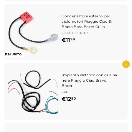
8
0
Condensatore esterno per
ciclomotori Piaggio Ciao Si
Bravo Boss Boxer Grillo
SCOOTER CENTER
€
€11
99
1
1
ESAURITO
,
Aggiungi al carrello
9
Impianto elettrico con guaina
9
nera Piaggio Ciao Bravo
Boxer
BGM
€
€12
90
1
2
,
9