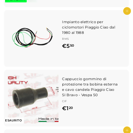
z
,
z
,
o
5
z
Aggiungi al carrello
8
s
9
o
c
d
0
Impianto elettrico per
o
i
ciclomotori Piaggio Ciao dal
n
l
1980 al 1988
t
i
RMS
a
s
€
€5
t
50
t
o
5
i
n
,
o
5
0
Cappuccio gommino di
protezione tra bobina esterna
e cavo candela Piaggio Ciao
SI Bravo - Vespa 50
CIF
€
€1
20
1
ESAURITO
,
2
Aggiungi al carrello