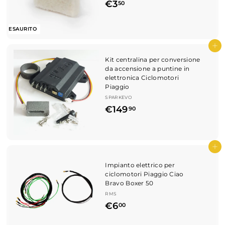
€
€3
t
50
t
o
3
i
n
,
ESAURITO
o
5
Aggiungi al carrello
0
Kit centralina per conversione
da accensione a puntine in
elettronica Ciclomotori
Piaggio
SPARKEVO
€
€149
90
1
4
9
Aggiungi al carrello
,
Impianto elettrico per
ciclomotori Piaggio Ciao
9
Bravo Boxer 50
0
RMS
€
€6
00
6