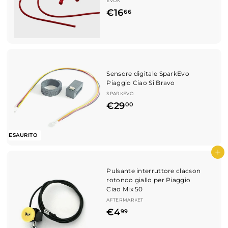
s
EVOK
t
t
€
€16
66
o
i
1
n
o
6
,
6
Sensore digitale SparkEvo
6
Piaggio Ciao Si Bravo
SPARKEVO
€
€29
00
2
9
ESAURITO
,
Aggiungi al carrello
0
Pulsante interruttore clacson
0
rotondo giallo per Piaggio
Ciao Mix 50
AFTERMARKET
€
€4
99
4