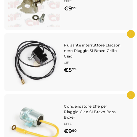
u
EFFE
€
€9
99
g
9
u
,
g
9
Aggiungi al carrello
l
9
i
Pulsante interruttore clacson
nero Piaggio SI Bravo Grillo
a
Ciao
r
CIF
€
€5
o
99
5
,
9
Aggiungi al carrello
9
Condensatore Effe per
Piaggio Ciao SI Bravo Boss
Boxer
EFFE
€
€9
90