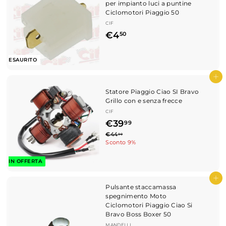
per impianto luci a puntine
Ciclomotori Piaggio 50
CIF
€
€4
50
4
,
ESAURITO
5
Aggiungi al carrello
0
Statore Piaggio Ciao SI Bravo
Grillo con e senza frecce
CIF
P
€
€39
99
r
P
€
€44
3
00
e
4
Sconto 9%
r
z
9
4
e
z
,
IN OFFERTA
z
,
o
0
z
0
s
9
Aggiungi al carrello
o
c
Pulsante staccamassa
d
9
o
spegnimento Moto
i
n
Ciclomotori Piaggio Ciao Si
l
t
Bravo Boss Boxer 50
i
a
s
MANDELLI