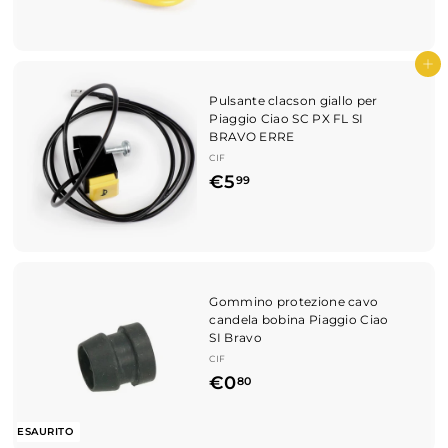
9
,
9
Aggiungi al carrello
0
Pulsante clacson giallo per
Piaggio Ciao SC PX FL SI
BRAVO ERRE
CIF
€
€5
99
5
,
9
9
Gommino protezione cavo
candela bobina Piaggio Ciao
SI Bravo
CIF
€
€0
80
0
,
ESAURITO