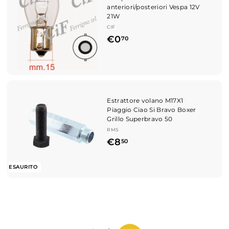
i
anteriori/posteriori Vespa 12V
n
l
21W
t
i
a
CIF
s
t
€
€0
70
t
o
i
0
n
,
o
7
0
Estrattore volano M17X1
Piaggio Ciao Si Bravo Boxer
Grillo Superbravo 50
RMS
€
€8
50
8
,
ESAURITO
5
0