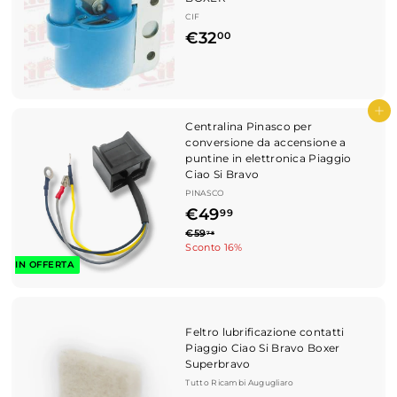
CIF
€
€32
00
3
2
,
Aggiungi al carrello
Centralina Pinasco per
0
conversione da accensione a
0
puntine in elettronica Piaggio
Ciao Si Bravo
PINASCO
P
€
€49
99
r
P
€
€59
4
78
e
5
Sconto 16%
r
z
9
9
IN OFFERTA
e
z
,
z
,
o
7
z
8
s
9
o
c
d
9
Feltro lubrificazione contatti
o
i
Piaggio Ciao Si Bravo Boxer
n
l
Superbravo
t
i
Tutto Ricambi Augugliaro
a
s