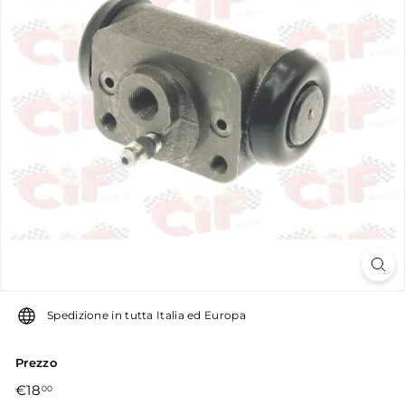
u
g
u
g
l
i
a
r
o
Spedizione in tutta Italia ed Europa
Prezzo
Prezzo
€18,00
€18
00
di