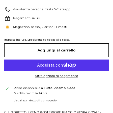
listino
Assistenza personalizzata Whatsapp
Pagamenti sicuri
Magazzino basso, 2 articoli rimasti
Imposte incluse.
Spedizione
calcolata alla cassa.
Aggiungi al carrello
Altre opzioni di pagamento
Ritiro disponibile a
Tutto Ricambi Sede
Di solito pronto in 24 ore
Visualizza i dettagli del negozio
CILINDRETTO FRENO POSTERIORE PIAGGIO VESPA COSA 1 -