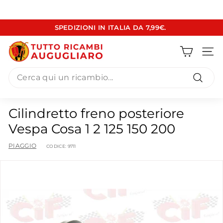
Vai
SPEDIZIONI IN ITALIA DA 7,99€.
direttamente
Metti
ai
T
in
contenuti
pausa
Navig
u
presentazione
Search
t
t
Cerca
o
Cilindretto freno posteriore
R
Vespa Cosa 1 2 125 150 200
i
c
PIAGGIO
CODICE:
9711
a
m
b
i
A