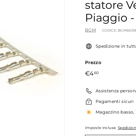
statore V
Piaggio -
BGM
CODICE:
BGM6605
Spedizione in tutt
Prezzo
Prezzo
€4,60
€4
60
di
listino
Assistenza person
Pagamenti sicuri
Magazzino basso, 
Imposte incluse.
Spedizio