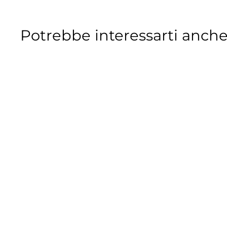
Potrebbe interessarti anche
Connettore
cablaggio cavi
statore Vespa -
Scooter - Piaggio -
Gilera
BGM