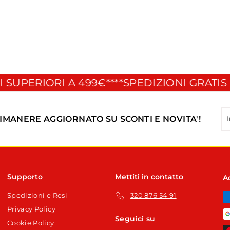
PERIORI A 499€**
**SPEDIZIONI GRATIS PER
In
Is
RIMANERE AGGIORNATO SU SCONTI E NOVITA'!
la
tu
em
Supporto
Mettiti in contatto
A
Spedizioni e Resi
320 876 54 91
Privacy Policy
Seguici su
Cookie Policy