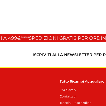
€
€4
60
4
,
6
0
499€**
**SPEDIZIONI GRATIS PER ORDINI SU
ISCRIVITI ALLA NEWSLETTER PER 
Tutto Ricambi Augugliaro
Chi siamo
Contattaci
Traccia il tuo ordine