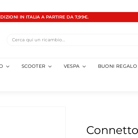
DIZIONI IN ITALIA A PARTIRE DA 7,99€.
Metti
in
pausa
Search
presentazione
TO
SCOOTER
VESPA
BUONI REGALO
Connetto