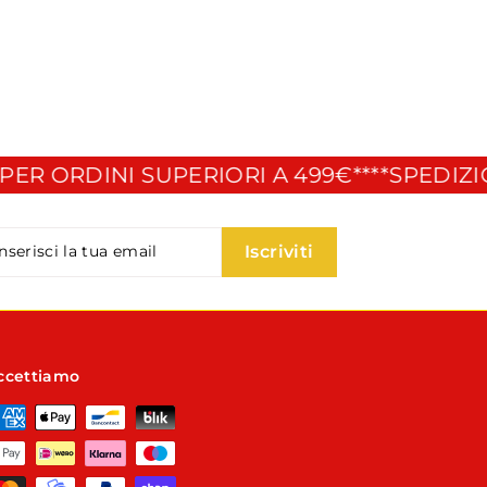
 ORDINI SUPERIORI A 499€**
**SPEDIZIONI
serisci
criviti
Iscriviti
a
ail
ccettiamo