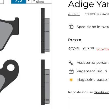
Adige Ya
ADIGE
CODICE:
P.214AS
Spedizione in tutt
Prezzo
Prezzo
Prezzo
€7,87
€7,0
€7
€7
87
00
Sconto
di
scontato
listino
Assistenza person
Pagamenti sicuri
Magazzino basso, 
Imposte incluse.
Spedizio