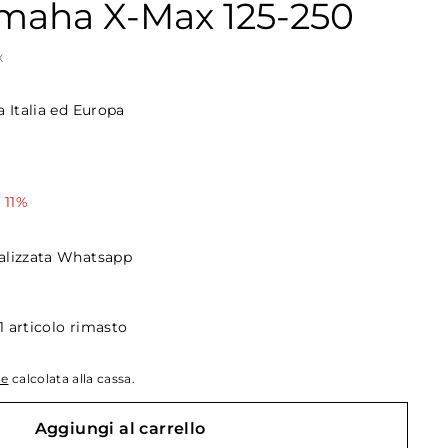
maha X-Max 125-250
X
a Italia ed Europa
0
 11%
alizzata Whatsapp
1 articolo rimasto
ne
calcolata alla cassa.
Aggiungi al carrello