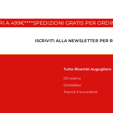
z
z
0
o
o
s
d
c
i
499€**
**SPEDIZIONI GRATIS PER ORDINI SU
o
l
n
i
t
s
a
t
ISCRIVITI ALLA NEWSLETTER PER 
t
i
o
n
o
Tutto Ricambi Augugliaro
Chi siamo
Contattaci
Traccia il tuo ordine