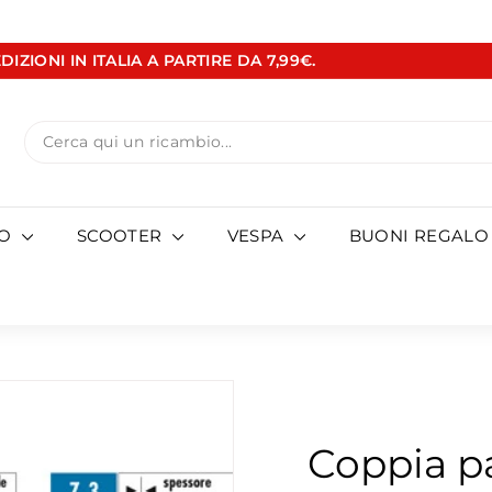
DIZIONI IN ITALIA A PARTIRE DA 7,99€.
Metti
in
pausa
Search
presentazione
TO
SCOOTER
VESPA
BUONI REGALO
Coppia pa