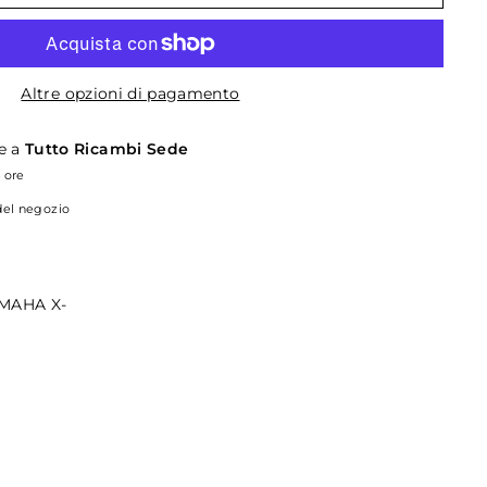
Altre opzioni di pagamento
le a
Tutto Ricambi Sede
4 ore
 del negozio
MAHA X-