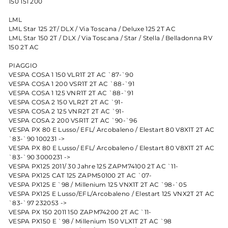
150 151 200
LML
LML Star 125 2T/ DLX / Via Toscana / Deluxe 125 2T AC
LML Star 150 2T / DLX / Via Toscana / Star / Stella / Belladonna RV
150 2T AC
PIAGGIO
VESPA COSA 1 150 VLR1T 2T AC `87-`90
VESPA COSA 1 200 VSR1T 2T AC `88-`91
VESPA COSA 1 125 VNR1T 2T AC `88-`91
VESPA COSA 2 150 VLR2T 2T AC `91-
VESPA COSA 2 125 VNR2T 2T AC `91-
VESPA COSA 2 200 VSR1T 2T AC `90-`96
VESPA PX 80 E Lusso/ EFL/ Arcobaleno / Elestart 80 V8X1T 2T AC
`83-`90 100231 ->
VESPA PX 80 E Lusso/ EFL/ Arcobaleno / Elestart 80 V8X1T 2T AC
`83-`90 3000231 ->
VESPA PX125 2011/ 30 Jahre 125 ZAPM74100 2T AC `11-
VESPA PX125 CAT 125 ZAPM50100 2T AC `07-
VESPA PX125 E `98 / Millenium 125 VNX1T 2T AC `98-`05
VESPA PX125 E Lusso/EFL/Arcobaleno / Elestart 125 VNX2T 2T AC
`83-`97 232053 ->
VESPA PX 150 2011 150 ZAPM74200 2T AC `11-
VESPA PX150 E `98 / Millenium 150 VLX1T 2T AC `98