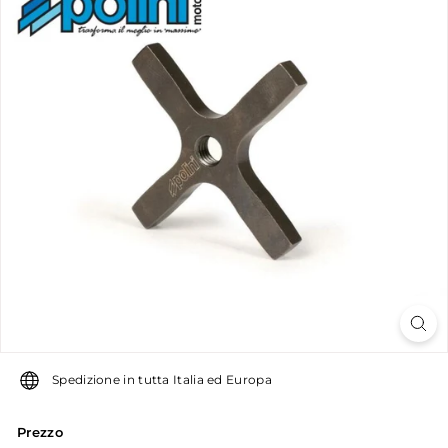
u
g
u
g
l
i
a
r
o
Spedizione in tutta Italia ed Europa
Prezzo