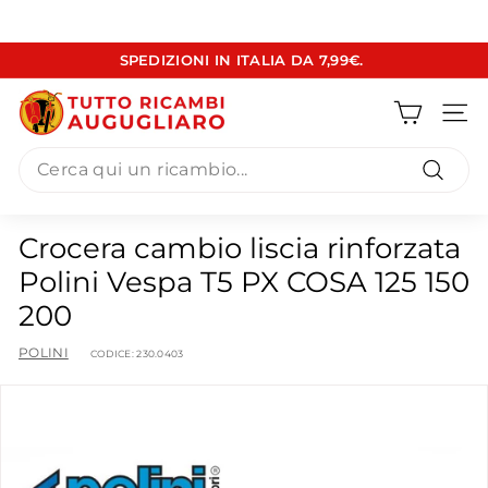
Vai
SPEDIZIONI IN ITALIA DA 7,99€.
direttamente
Metti
ai
T
in
contenuti
pausa
Navig
u
presentazione
Search
t
t
Cerca
o
Crocera cambio liscia rinforzata
R
Polini Vespa T5 PX COSA 125 150
i
200
c
a
POLINI
CODICE:
230.0403
m
b
i
A