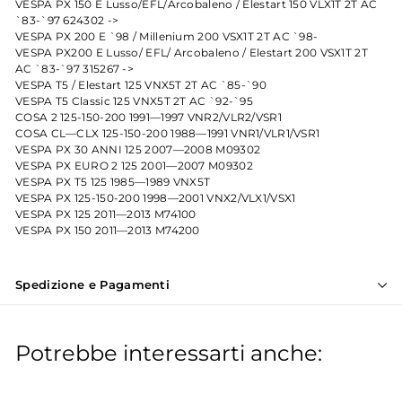
VESPA PX 150 E Lusso/EFL/Arcobaleno / Elestart 150 VLX1T 2T AC
`83-`97 624302 ->
VESPA PX 200 E `98 / Millenium 200 VSX1T 2T AC `98-
VESPA PX200 E Lusso/ EFL/ Arcobaleno / Elestart 200 VSX1T 2T
AC `83-`97 315267 ->
VESPA T5 / Elestart 125 VNX5T 2T AC `85-`90
VESPA T5 Classic 125 VNX5T 2T AC `92-`95
COSA 2 125-150-200 1991—1997 VNR2/VLR2/VSR1
COSA CL—CLX 125-150-200 1988—1991 VNR1/VLR1/VSR1
VESPA PX 30 ANNI 125 2007—2008 M09302
VESPA PX EURO 2 125 2001—2007 M09302
VESPA PX T5 125 1985—1989 VNX5T
VESPA PX 125-150-200 1998—2001 VNX2/VLX1/VSX1
VESPA PX 125 2011—2013 M74100
VESPA PX 150 2011—2013 M74200
Spedizione e Pagamenti
Potrebbe interessarti anche: