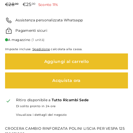
Prezzo
€28,00
Prezzo
€25,00
€28
€25
00
00
Sconto 11%
di
scontato
listino
Assistenza personalizzata Whatsapp
Pagamenti sicuri
A magazzino
(1 unità)
Imposte incluse.
Spedizione
calcolata alla cassa.
Aggiungi al carrello
Acquista ora
Ritiro disponibile a
Tutto Ricambi Sede
Di solito pronto in 24 ore
Visualizza i dettagli del negozio
CROCERA CAMBIO RINFORZATA POLINI LISCIA PER VESPA 125