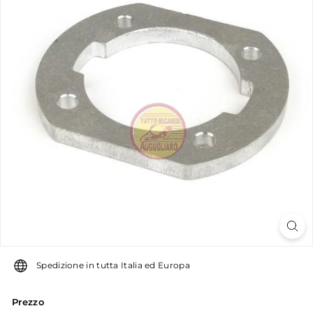
u
g
u
g
l
i
a
r
o
Spedizione in tutta Italia ed Europa
Prezzo