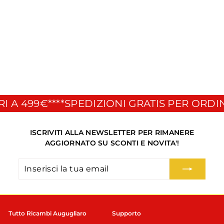
cilindro 8mm BGM
PRO Vespa 50 Special
- ET3 - PK
BGM
€
€22
00
2
2
,
0
0
 A 499€**
**SPEDIZIONI GRATIS PER ORDINI
ISCRIVITI ALLA NEWSLETTER PER RIMANERE
AGGIORNATO SU SCONTI E NOVITA'!
Inserisci
Iscriviti
la
tua
email
Tutto Ricambi Augugliaro
Supporto