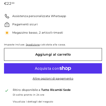
Prezzo
€22,00
€22
00
di
listino
Assistenza personalizzata Whatsapp
Pagamenti sicuri
Magazzino basso, 2 articoli rimasti
Imposte incluse.
Spedizione
calcolata alla cassa.
Aggiungi al carrello
Altre opzioni di pagamento
Ritiro disponibile a
Tutto Ricambi Sede
Di solito pronto in 24 ore
Visualizza i dettagli del negozio