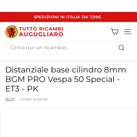
Vai
SPEDIZIONI IN ITALIA DA 7,99€.
direttamente
Metti
ai
T
in
contenuti
pausa
Navig
u
presentazione
Search
t
t
Cerca
o
Distanziale base cilindro 8mm
R
BGM PRO Vespa 50 Special -
i
ET3 - PK
c
a
BGM
CODICE:
BGM0223
m
b
i
A