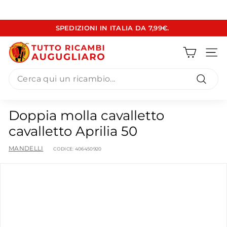
Vai
SPEDIZIONI IN ITALIA DA 7,99€.
direttamente
Metti
ai
T
in
contenuti
pausa
Navig
u
presentazione
Search
t
t
Cerca
o
Doppia molla cavalletto
R
cavalletto Aprilia 50
i
c
MANDELLI
CODICE:
406450920
a
m
b
i
A