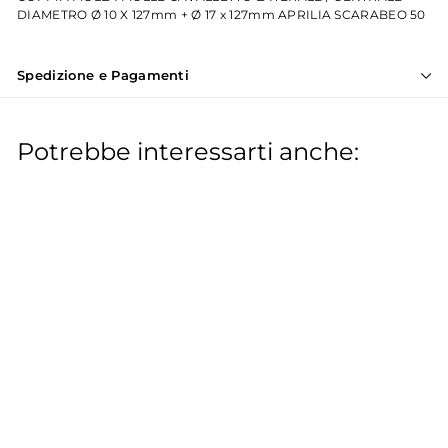
DIAMETRO Ø 10 X 127mm + Ø 17 x 127mm APRILIA SCARABEO 50
Spedizione e Pagamenti
Potrebbe interessarti anche:
IN OFFERTA
Doppia molla
cavalletto cavalletto
Aprilia 50
MANDELLI
P
€
P
€6
00
€
€10
58