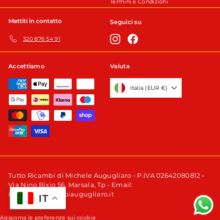
Termini e Condizioni
Mettiti in contatto
Seguici su
Instagram
Facebook
320 876 54 91
Accettiamo
Valuta
Italia (EUR €)
Tutto Ricambi di Michele Augugliaro - P.IVA 02642080812 -
Via Nino Bixio 56, Marsala, Tp - Email:
info@tuttoricambiaugugliaro.it
IT
Aggiorna le preferenze sui cookie