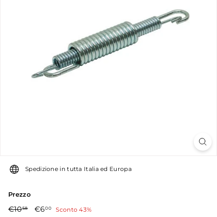
u
g
u
g
l
i
a
r
o
Spedizione in tutta Italia ed Europa
Prezzo
Prezzo
€10,58
Prezzo
€6,00
€10
€6
58
00
Sconto 43%
di
scontato