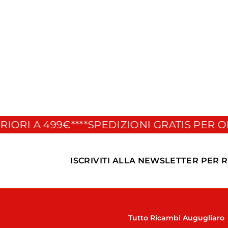
Fregio adesivo
anteriore Vespa 50
90 125
CIF
€
€4
00
4
,
0
0
I A 499€**
**SPEDIZIONI GRATIS PER ORDIN
ISCRIVITI ALLA NEWSLETTER PER 
Tutto Ricambi Augugliaro