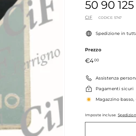
50 90 125
CIF
CODICE:
5747
Spedizione in tutt
Prezzo
Prezzo
€4,00
€4
00
di
listino
Assistenza person
Pagamenti sicuri
Magazzino basso, 6
Imposte incluse.
Spedizio