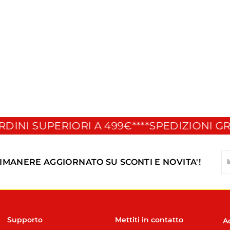
I SUPERIORI A 499€**
**SPEDIZIONI GRATIS
In
Is
RIMANERE AGGIORNATO SU SCONTI E NOVITA'!
la
tu
em
Supporto
Mettiti in contatto
A