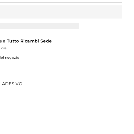
le a
Tutto Ricambi Sede
4 ore
 del negozio
O ADESIVO