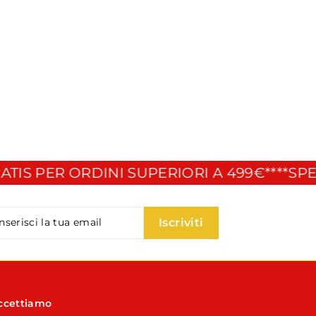
 PER ORDINI SUPERIORI A 499€**
**SPEDIZI
serisci
criviti
Iscriviti
a
ail
ccettiamo