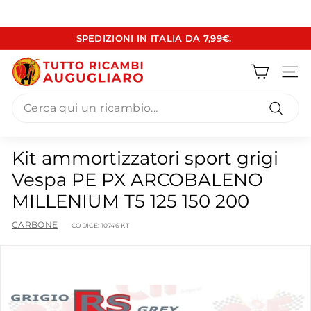
Vai
SPEDIZIONI IN ITALIA DA 7,99€.
direttamente
Metti
ai
T
in
contenuti
pausa
Navig
u
presentazione
Search
t
t
Cerca
o
Kit ammortizzatori sport grigi
R
Vespa PE PX ARCOBALENO
i
MILLENIUM T5 125 150 200
c
a
CARBONE
CODICE:
10746-KT
m
b
i
A