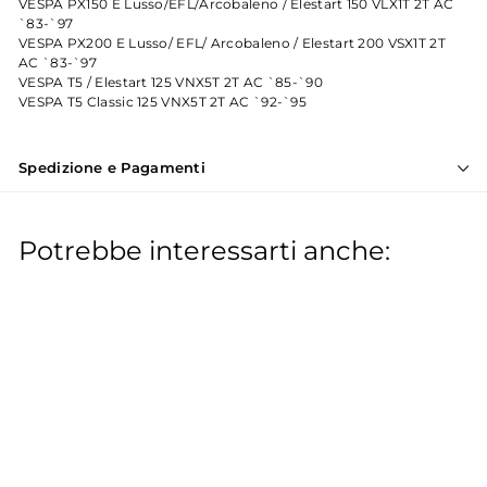
VESPA PX150 E Lusso/EFL/Arcobaleno / Elestart 150 VLX1T 2T AC
`83-`97
VESPA PX200 E Lusso/ EFL/ Arcobaleno / Elestart 200 VSX1T 2T
AC `83-`97
VESPA T5 / Elestart 125 VNX5T 2T AC `85-`90
VESPA T5 Classic 125 VNX5T 2T AC `92-`95
Spedizione e Pagamenti
Potrebbe interessarti anche:
IN OFFERTA
Kit ammortizzatori