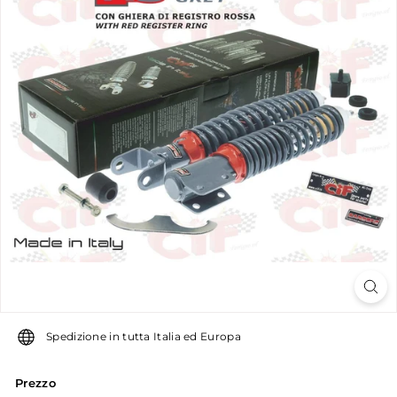
u
g
u
g
l
i
a
r
o
Spedizione in tutta Italia ed Europa
Prezzo