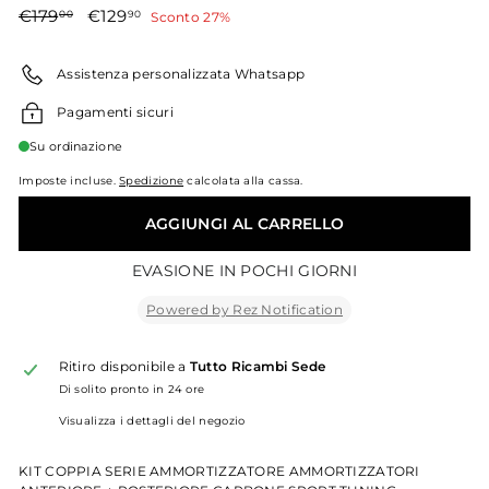
Prezzo
€179,00
Prezzo
€129,90
€179
€129
00
90
Sconto 27%
di
scontato
listino
Assistenza personalizzata Whatsapp
Pagamenti sicuri
Su ordinazione
Imposte incluse.
Spedizione
calcolata alla cassa.
AGGIUNGI AL CARRELLO
EVASIONE IN POCHI GIORNI
Powered by Rez Notification
Ritiro disponibile a
Tutto Ricambi Sede
Di solito pronto in 24 ore
Visualizza i dettagli del negozio
KIT COPPIA SERIE AMMORTIZZATORE AMMORTIZZATORI