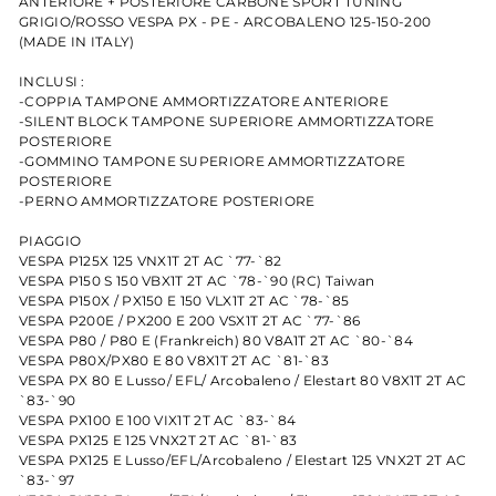
ANTERIORE + POSTERIORE CARBONE SPORT TUNING
GRIGIO/ROSSO VESPA PX - PE - ARCOBALENO 125-150-200
(MADE IN ITALY)
INCLUSI :
-COPPIA TAMPONE AMMORTIZZATORE ANTERIORE
-SILENT BLOCK TAMPONE SUPERIORE AMMORTIZZATORE
POSTERIORE
-GOMMINO TAMPONE SUPERIORE AMMORTIZZATORE
POSTERIORE
-PERNO AMMORTIZZATORE POSTERIORE
PIAGGIO
VESPA P125X 125 VNX1T 2T AC `77-`82
VESPA P150 S 150 VBX1T 2T AC `78-`90 (RC) Taiwan
VESPA P150X / PX150 E 150 VLX1T 2T AC `78-`85
VESPA P200E / PX200 E 200 VSX1T 2T AC `77-`86
VESPA P80 / P80 E (Frankreich) 80 V8A1T 2T AC `80-`84
VESPA P80X/PX80 E 80 V8X1T 2T AC `81-`83
VESPA PX 80 E Lusso/ EFL/ Arcobaleno / Elestart 80 V8X1T 2T AC
`83-`90
VESPA PX100 E 100 VIX1T 2T AC `83-`84
VESPA PX125 E 125 VNX2T 2T AC `81-`83
VESPA PX125 E Lusso/EFL/Arcobaleno / Elestart 125 VNX2T 2T AC
`83-`97