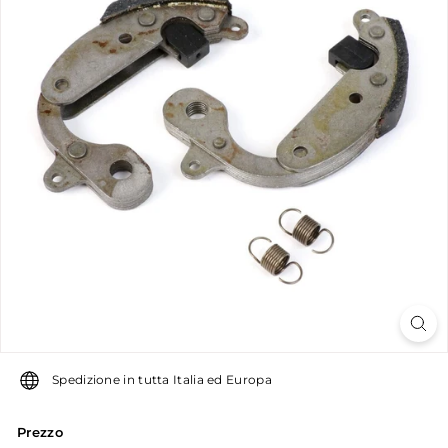
u
g
u
g
l
i
a
r
o
Spedizione in tutta Italia ed Europa
Prezzo