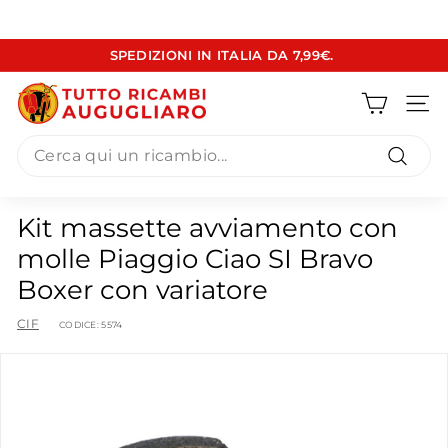
Vai
SPEDIZIONI IN ITALIA DA 7,99€.
direttamente
Metti
ai
T
in
contenuti
pausa
Navig
u
presentazione
Search
t
t
Cerca
o
Kit massette avviamento con
R
molle Piaggio Ciao SI Bravo
i
Boxer con variatore
c
a
CIF
CODICE:
5574
m
b
i
A