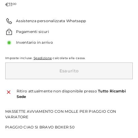
Prezzo
€11,00
€11
00
di
listino
Assistenza personalizzata Whatsapp
Pagamenti sicuri
Inventario in arrivo
Imposte incluse.
Spedizione
calcolata alla cassa.
Esaurito
Ritiro attualmente non disponibile presso
Tutto Ricambi
Sede
MASSETTE AVVIAMENTO CON MOLLE PER PIAGGIO CON
VARIATORE
PIAGGIO CIAO SI BRAVO BOXER 50