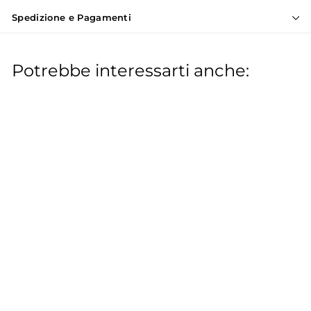
Spedizione e Pagamenti
Potrebbe interessarti anche:
ESAURITO
Kit massette
avviamento con molle
Piaggio Ciao SI Bravo
Boxer con variatore
CIF
€
€11
00
1