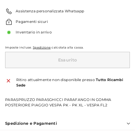
listino
Assistenza personalizzata Whatsapp
Pagamenti sicuri
Inventario in arrivo
Imposte incluse.
Spedizione
calcolata alla cassa.
Esaurito
Ritiro attualmente non disponibile presso
Tutto Ricambi
Sede
PARASPRUZZO PARASGHICCI PARAFANGO IN GOMMA
POSTERIORE PIAGGIO VESPA PK - PK XL - VESPA FL2
Spedizione e Pagamenti