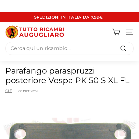
Vai
SPEDIZIONI IN ITALIA DA 7,99€.
direttamente
Metti
ai
T
in
contenuti
pausa
Navig
u
presentazione
Search
t
t
Cerca
o
Parafango paraspruzzi
R
posteriore Vespa PK 50 S XL FL
i
c
CIF
CODICE:
6201
a
m
b
i
A