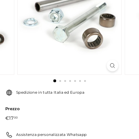
u
g
u
g
l
i
a
r
o
Spedizione in tutta Italia ed Europa
Prezzo
Prezzo
€17,00
€17
00
di
listino
Assistenza personalizzata Whatsapp