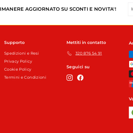
In
Is
RIMANERE AGGIORNATO SU SCONTI E NOVITA'!
la
tu
em
Supporto
Mettiti in contatto
A
Spedizioni e Resi
320 876 54 91
Privacy Policy
Seguici su
Cookie Policy
Instagram
Facebook
Termini e Condizioni
V