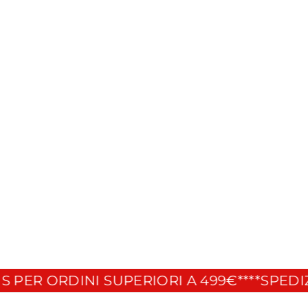
ER ORDINI SUPERIORI A 499€**
**SPEDIZION