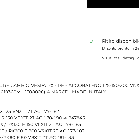
Ritiro disponibi
Di solito pronto in 2
Visualizza i dettagli
RE CAMBIO VESPA PX - PE - ARCOBALENO 125-150-200 VNX
. 610369M - 1388806) 4 MARCE - MADE IN ITALY
X 125 VNX1T 2T AC `77-`82
 S 150 VBX1T 2T AC `78-`90 -> 247845
 / PX150 E 150 VLX1T 2T AC `78-`85
E / PX200 E 200 VSX1T 2T AC `77-`83
/PX80 E 80 V8X1T 2T AC `81-`83