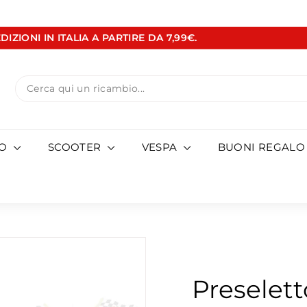
DIZIONI IN ITALIA A PARTIRE DA 7,99€.
Metti
in
pausa
Search
presentazione
TO
SCOOTER
VESPA
BUONI REGALO
Preselet