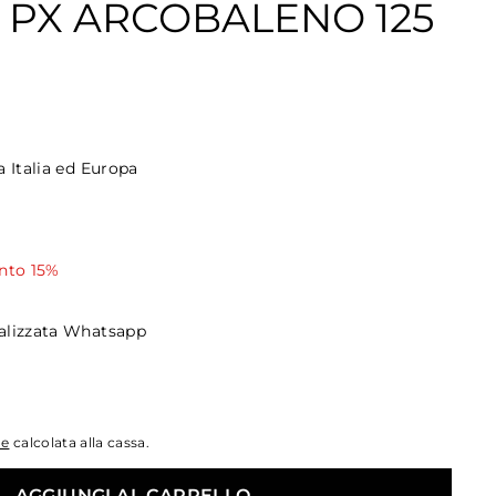
E PX ARCOBALENO 125
a Italia ed Europa
,90
nto 15%
alizzata Whatsapp
ne
calcolata alla cassa.
AGGIUNGI AL CARRELLO