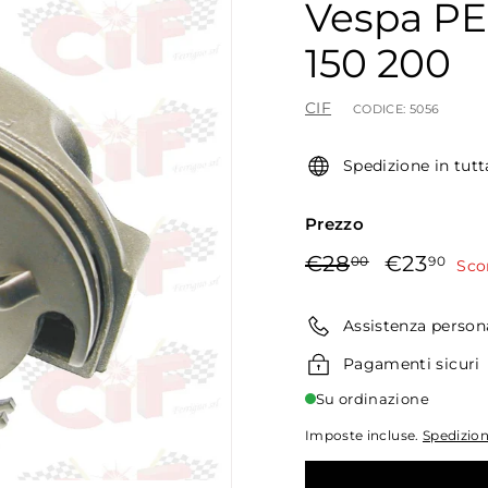
Vespa P
150 200
CIF
CODICE:
5056
Spedizione in tutt
Prezzo
Prezzo
Prezzo
€28,00
€23
€28
€23
00
90
Sco
di
scontato
listino
Assistenza person
Pagamenti sicuri
Su ordinazione
Imposte incluse.
Spedizio