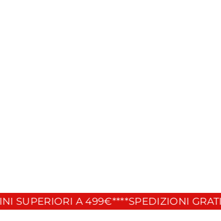
UPERIORI A 499€**
**SPEDIZIONI GRATIS P