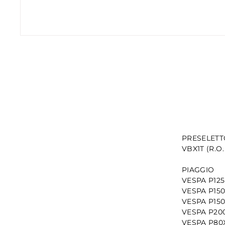
PRESELETTO
VBX1T (R.O
PIAGGIO
VESPA P125
VESPA P150
VESPA P150X
VESPA P200
VESPA P80X