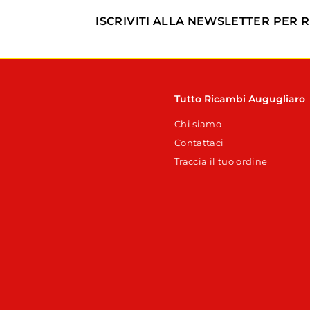
t
s
a
t
ISCRIVITI ALLA NEWSLETTER PER 
t
i
o
n
o
Tutto Ricambi Augugliaro
Chi siamo
Contattaci
Traccia il tuo ordine