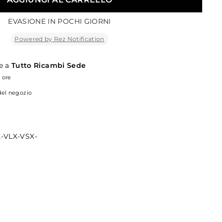
EVASIONE IN POCHI GIORNI
Powered by Rez Notification
le a
Tutto Ricambi Sede
4 ore
 del negozio
-VLX-VSX-