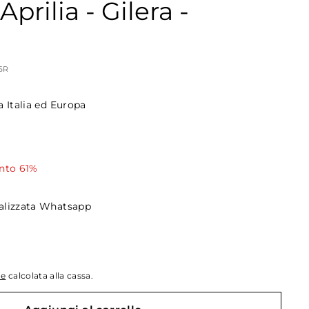
Aprilia - Gilera -
6R
a Italia ed Europa
5,00
nto 61%
alizzata Whatsapp
ne
calcolata alla cassa.