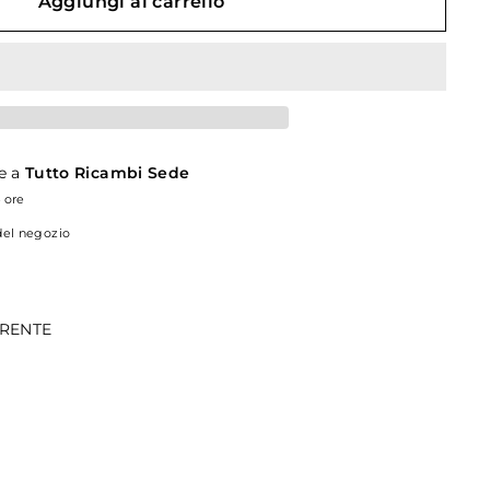
Aggiungi al carrello
le a
Tutto Ricambi Sede
4 ore
 del negozio
RRENTE