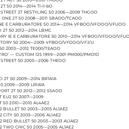
T 50 2014—2014 TI-il-bO
STREET 2T RESTYLING 50 2006—2009 THGOO
Y ONE 2T 50 2008—2011 SBAOO/TCAOO
ONE E CARBURATORE 50 2014—2014 VFBOO/VFDOO/VFUOO
 2T 50 2012—2014 LBMC
ORY IE E CARBURATORE 50 2010—2014 VFBOO/VFDOO/VFU
ACTORY 50 2004—2009 VFBOO/VFDOO/VFJ/U
 50 2003—2012 TE000/TEAOO
TRO’ — CUSTOM 125 1999—2001 PM000/PMO1O
STREET 50 2005—2006 THEOO
 2T 50 2009—2014 BR1A1A
50 2009—2009 LR1A1A
PORT 2T 50 2012—2012 SSAOO
T EU2 50 2007—2009
T 50 2010—2010 AL4AE2
2 BULLET 50 2003—2005 AL1AE2
2 CITY 50 2003—2006 AL1AE2
2 RED BULLET 50 2003—2003 AL1AE2
2 TWO CHIC 50 2005—2005 AL1AE2