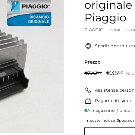
originale 
Piaggio
PIAGGIO
CODICE:
5809
Spedizione in tutt
Prezzo
Prezzo
Prezzo
€90,26
€3
€90
€35
26
00
Sco
di
scontato
listino
Assistenza person
Pagamenti sicuri
A magazzino
(1 unità)
Imposte incluse.
Spedizio