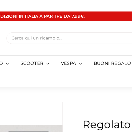
DIZIONI IN ITALIA A PARTIRE DA 7,99€.
Metti
in
pausa
Search
presentazione
TO
SCOOTER
VESPA
BUONI REGALO
Regolator