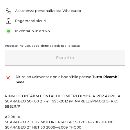
listino
Assistenza personalizzata Whatsapp
Pagamenti sicuri
Inventario in arrivo
Imposte incluse.
Spedizione
calcolata alla cassa.
Esaurito
Ritiro attualmente non disponibile presso
Tutto Ricambi
Sede
RINVIO CONTAKM CONTACHILOMETRI OLYMPIA PER APRILIA
SCARABEO 50-100 2T-4T 1993-2012 (MINARELLI/PIAGGIO) R.O.
5862R/P
APRILIA
SCARABEO 2T EU2 MOTORE PIAGGIO 50 2010—2012 TH000
SCARABEO 2T NET 50 2009—2009 THG00