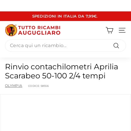
Vai
SPEDIZIONI IN ITALIA DA 7,99€.
direttamente
Metti
ai
T
in
contenuti
pausa
Navig
u
presentazione
Search
t
t
Cerca
o
Rinvio contachilometri Aprilia
R
Scarabeo 50-100 2/4 tempi
i
c
OLYMPIA
CODICE:
58556
a
m
b
i
A