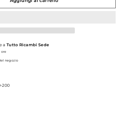
Aggiungi al carrello
le a
Tutto Ricambi Sede
4 ore
 del negozio
-200