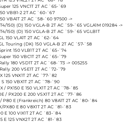
Super 125 VNC1T 2T AC `65-`69
150 VBB1-2 2T AC `60-`67
150 VBA1T 2T AC `58-`60 97500 ->
T4/150) (D) 150 VGLA-B 2T AC `59-`65 VGLA1M 019284 ->
T4/150) (D) 150 VGLA-B 2T AC `59-`65 VGLB1T
GL 150 VLA1T 2T AC `62-`64
GL Touring (DK) 150 VGLA-B 2T AC `57-`58
print 150 VLB1T 2T AC `65-`74
Super 150 VBC1T 2T AC `65-`79
ally 180 VSD1T 2T AC `68-`73 -> 005255
Rally 200 VSE1T 2T AC `72-`79
X 125 VNX1T 2T AC `77-`82
 S 150 VBX1T 2T AC `78-`90
 / PX150 E 150 VLX1T 2T AC `78-`85
E / PX200 E 200 VSX1T 2T AC `77-`86
 P80 E (Frankreich) 80 V8A1T 2T AC `80-`84
/PX80 E 80 V8X1T 2T AC `81-`83
0 E 100 VIX1T 2T AC `83-`84
5 E 125 VNX2T 2T AC `81-`83