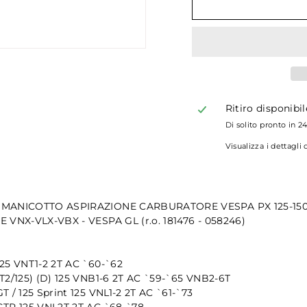
Ritiro disponibi
Di solito pronto in 2
Visualizza i dettagli
 MANICOTTO ASPIRAZIONE CARBURATORE VESPA PX 125-150
 VNX-VLX-VBX - VESPA GL (r.o. 181476 - 058246)
25 VNT1-2 2T AC `60-`62
T2/125) (D) 125 VNB1-6 2T AC `59-`65 VNB2-6T
T / 125 Sprint 125 VNL1-2 2T AC `61-`73
GTR 125 VNL2T 2T AC `68-`78