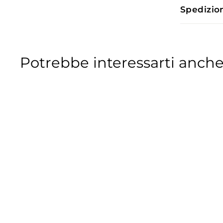
Spedizio
Potrebbe interessarti anche
IN OFFERTA
Soffietto manicotto
aspirazione Vespa PE
PX GL VNA VNB 125