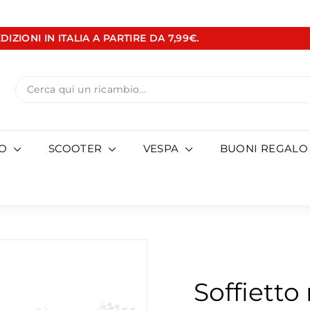
DIZIONI IN ITALIA A PARTIRE DA 7,99€.
Metti
in
pausa
Search
presentazione
TO
SCOOTER
VESPA
BUONI REGALO
Soffietto