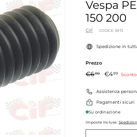
Vespa PE
150 200
CIF
CODICE:
5973
Spedizione in tutt
Prezzo
Prezzo
Prezzo
€6,00
€4,99
€6
€4
00
99
Sconto
di
scontato
listino
Assistenza person
Pagamenti sicuri
Su ordinazione
Imposte incluse.
Spedizio