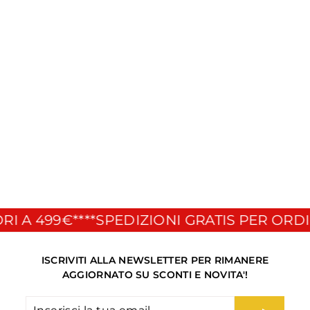
WD-40 Pulitore freni
Moto 500ML
WD-40
€
€9
90
9
,
9
0
I A 499€**
**SPEDIZIONI GRATIS PER ORDIN
ISCRIVITI ALLA NEWSLETTER PER RIMANERE
AGGIORNATO SU SCONTI E NOVITA'!
Inserisci
Iscriviti