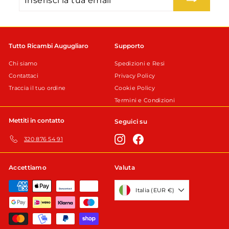
la
tua
email
Tutto Ricambi Augugliaro
Supporto
Chi siamo
Spedizioni e Resi
Contattaci
Privacy Policy
Traccia il tuo ordine
Cookie Policy
Termini e Condizioni
Mettiti in contatto
Seguici su
Instagram
Facebook
320 876 54 91
Accettiamo
Valuta
Italia (EUR €)