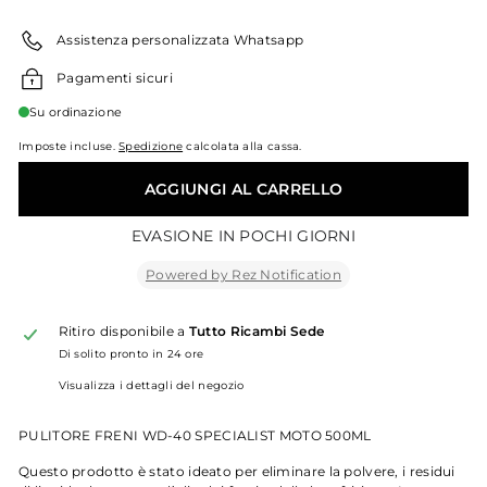
listino
Assistenza personalizzata Whatsapp
Pagamenti sicuri
Su ordinazione
Imposte incluse.
Spedizione
calcolata alla cassa.
AGGIUNGI AL CARRELLO
EVASIONE IN POCHI GIORNI
Powered by Rez Notification
Ritiro disponibile a
Tutto Ricambi Sede
Di solito pronto in 24 ore
Visualizza i dettagli del negozio
PULITORE FRENI WD-40 SPECIALIST MOTO 500ML
Questo prodotto è stato ideato per eliminare la polvere, i residui