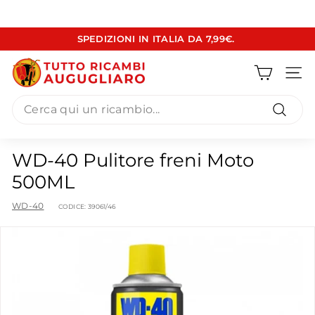
Vai
SPEDIZIONI IN ITALIA DA 7,99€.
direttamente
Metti
ai
T
in
contenuti
pausa
Navig
u
presentazione
Search
t
t
Cerca
o
WD-40 Pulitore freni Moto
R
500ML
i
c
WD-40
CODICE:
39061/46
a
m
b
i
A