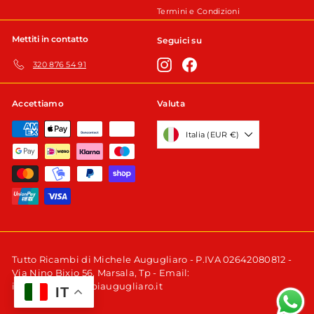
Termini e Condizioni
Mettiti in contatto
Seguici su
Instagram
Facebook
320 876 54 91
Accettiamo
Valuta
Italia (EUR €)
Tutto Ricambi di Michele Augugliaro - P.IVA 02642080812 -
Via Nino Bixio 56, Marsala, Tp - Email:
info@tuttoricambiaugugliaro.it
IT