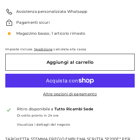
listino
Assistenza personalizzata Whatsapp
Pagamenti sicuri
Magazzino basso, 1 articolo rimasto
Imposte incluse.
Spedizione
calcolata alla cassa.
Aggiungi al carrello
Altre opzioni di pagamento
Ritiro disponibile a
Tutto Ricambi Sede
Di solito pronto in 24 ore
Visualizza i dettagli del negozio
TARGHETTA STEMMA FREGIO EMBLEMA SCRITTA *P200E* PER