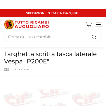
Vai
SPEDIZIONI IN ITALIA DA 7,99€.
direttamente
Metti
ai
T
in
contenuti
pausa
Navig
u
presentazione
Search
t
t
Cerca
o
Targhetta scritta tasca laterale
R
Vespa "P200E"
i
c
CIF
CODICE:
5769
a
m
b
i
A